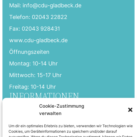
Mail: info@cdu-gladbeck.de
Telefon: 02043 22822
Fax: 02043 928431
www.cdu-gladbeck.de
Öffnungszeiten
Montag: 10-14 Uhr
Mittwoch: 15-17 Uhr
Freitag: 10-14 Uhr
INFORMATIONEN
Cookie-Zustimmung
Startseite
verwalten
Aktuelles
Um dir ein optimales Erlebnis zu bieten, verwenden wir Technologien wie
Partei
Cookies, um Geräteinformationen zu speichern und/oder darauf
zuzugreifen. Wenn du diesen Technologien zustimmst, können wir Daten