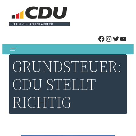
Zum
Inhalt
springen
FACEBOOK
INSTAGRAM
TWITTER
YOUTUBE
GRUNDSTEUER:
CDU STELLT
RICHTIG