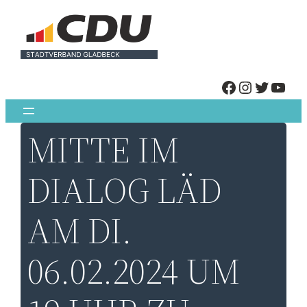
Zum
Inhalt
springen
FACEBOOK
INSTAGRAM
TWITTER
YOUTUBE
MITTE IM
DIALOG LÄD
AM DI.
06.02.2024 UM